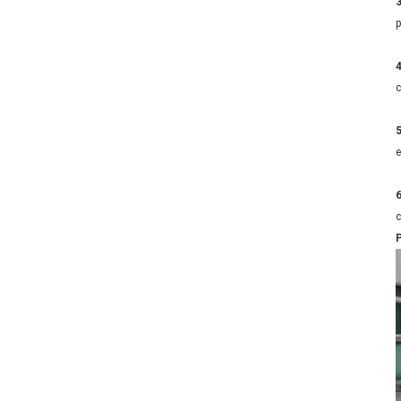
p
4
c
e
6
c