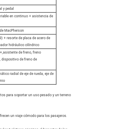
l y pedal
iable en continuo + asistencia de
 de MacPherson
9) + resorte de placa de acero de
ador hidráulico cilíndrico
+,asistente de freno, freno
, dispositivo de freno de
ico radial de eje de rueda, eje de
inio
stos para soportar un uso pesado y un terreno
frecen un viaje cómodo para los pasajeros.