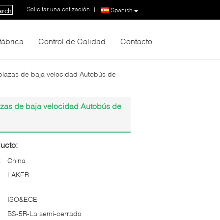
Solicitar una cotización
|
Spanish
arch
 fábrica
Control de Calidad
Contacto
plazas de baja velocidad Autobús de
azas de baja velocidad Autobús de
ucto:
:
China
LAKER
ISO&ECE
BS-5R-La semi-cerrado