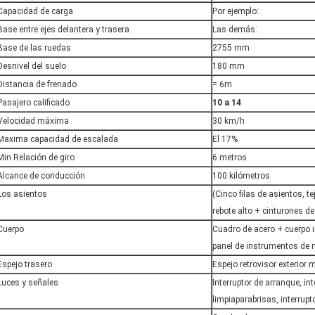
Capacidad de carga
Por ejemplo:
Base entre ejes delantera y trasera
Las demás:
Base de las ruedas
2755 mm
Desnivel del suelo
180 mm
Distancia de frenado
= 6m
Pasajero calificado
10 a 14
Velocidad máxima
30 km/h
Maxima capacidad de escalada
El 17%
Min Relación de giro
6 metros
Alcance de conducción
100 kilómetros
Los asientos
(Cinco filas de asientos, t
rebote alto + cinturones d
Cuerpo
Cuadro de acero + cuerpo 
panel de instrumentos de 
Espejo trasero
Espejo retrovisor exterior
Luces y señales
Interruptor de arranque, in
limpiaparabrisas, interrup