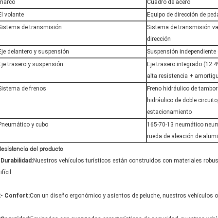
marco
Cuadro de acero
El volante
Equipo de dirección de peda
Sistema de transmisión
Sistema de transmisión var
dirección
Eje delantero y suspensión
Suspensión independiente
Eje trasero y suspensión
Eje trasero integrado (12.4
alta resistencia + amortigu
Sistema de frenos
Freno hidráulico de tambor
hidráulico de doble circuito
estacionamiento
Pneumático y cubo
165-70-13 neumático neumát
rueda de aleación de alum
esistencia del producto
Durabilidad:
Nuestros vehículos turísticos están construidos con materiales robu
ifícil.
2- Confort:
Con un diseño ergonómico y asientos de peluche, nuestros vehículos o