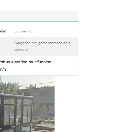
ada:
Las demás:
Cargador inteligente montado en el
vehículo
tobús eléctrico multifunción
,
km/h