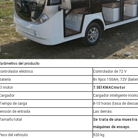
arámetros del producto
controlador eléctrico
Controlador de 72 V
Batería
8v 9pcs 150AH, 72V (baterí
El motor
7.5
El KWAC
motor
Cargador
Cargador inteligente monta
Tiempo de carga
8-10 horas (tasa de desca
tensión de entrada
Las demás:
Tamaño total
Se trata de una muestra 
máquinas de ensayo.
Peso del vehículo
920 kg