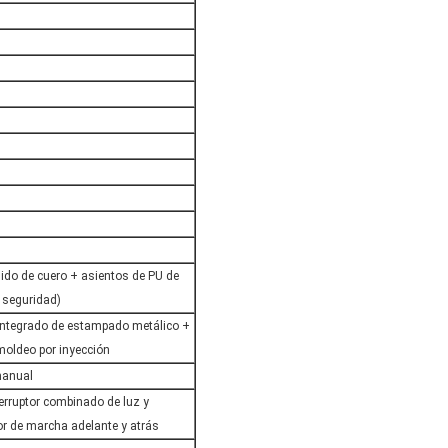
ejido de cuero + asientos de PU de
e seguridad)
integrado de estampado metálico +
moldeo por inyección
 manual
terruptor combinado de luz y
tor de marcha adelante y atrás