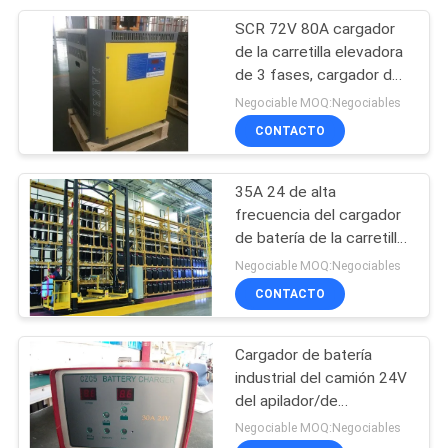
SCR 72V 80A cargador
26
de la carretilla elevadora
Camión de paletas
de 3 fases, cargador de
batería de Jack de la
Negociable MOQ:Negociables
de mano
plataforma controlado
CONTACTO
por microprocesador
35A 24 de alta
frecuencia del cargador
de batería de la carretilla
16
elevadora de voltio para
Negociable MOQ:Negociables
Cajera de rollo de
las baterías tamaño
CONTACTO
pequeño
almacén
Cargador de batería
industrial del camión 24V
del apilador/de
plataforma con el alto
Negociable MOQ:Negociables
brillo LED