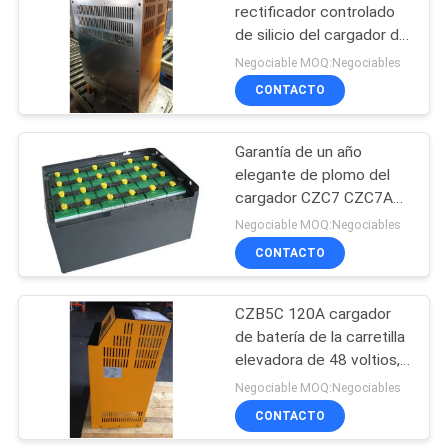
rectificador controlado
de silicio del cargador de
17
batería de la carretilla
Negociable MOQ:Negociables
elevadora de CZB5C
neumáticos sólidos
CONTACTO
100A 48V
de la carretilla
Garantía de un año
elevadora
elegante de plomo del
cargador CZC7 CZC7A
20A de la carretilla
Negociable MOQ:Negociables
elevadora la monofásico
CONTACTO
26
Nivelador de muelle
CZB5C 120A cargador
de batería de la carretilla
hidráulico
elevadora de 48 voltios,
cargadores de batería de
Negociable MOQ:Negociables
la carretilla elevadora
CONTACTO