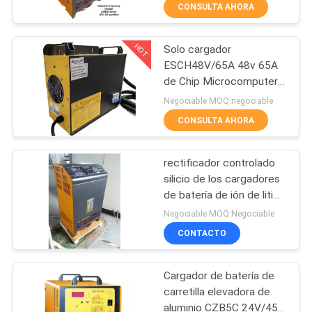
CONSULTA AHORA
CONTROL
HOT
Solo cargador
DE
69
ESCH48V/65A 48v 65A
CALIDAD
de Chip Microcomputer
Cargador de batería
High Frequency Battery
Negociable MOQ:negociable
de carretilla
CONTACTO
CONSULTA AHORA
rectificador controlado
NOTICIAS
silicio de los cargadores
de batería de ión de litio
27
MAPA
de la carretilla elevadora
Negociable MOQ:Negociable
de 100A 48V
Conector de batería
DEL
CONTACTO
SITIO
de la carretilla
Cargador de batería de
elevadora
carretilla elevadora de
POLÍTICA
aluminio CZB5C 24V/45A