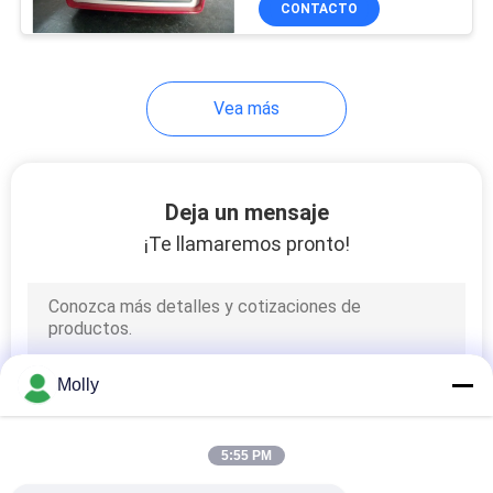
CONTACTO
27
Camión de
descarga
Vea más
Deja un mensaje
¡Te llamaremos pronto!
32
Trailers móviles
para baños
Molly
5:55 PM
59