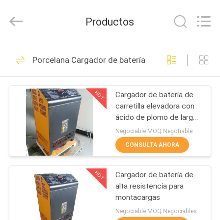
2017
-
2026
Productos
LAKER
AUTOPARTS
CO.,LIMITED.
All
INICIO
Rights
135
Reserved.
Porcelana Cargador de batería de carretilla
Piezas de la batería
PRODUCTOS
de la carretilla
HOT
Cargador de batería de
carretilla elevadora con
elevadora
SOBRE
ácido de plomo de larga
NOSOTROS
duración para la industria
Negociable MOQ:Negotiable
de 48V 80A
CONSULTA AHORA
140
VISITA
Batería de la
HOT
Cargador de batería de
A
alta resistencia para
LA
tracción de la
montacargas
FÁBRICA
Negociable MOQ:Negociables
carretilla elevadora