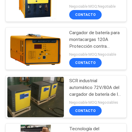
con ventilador de
DE
Negociable MOQ:Negotiable
enfriamiento silencioso
CONTACTO
PRIVACIDAD
49
Máquina de la
Cargador de batería para
montacargas 120A
prensa del
Protección contra
sobrecarga de 48 voltios
neumático de la
Negociable MOQ:Negociable
CONTACTO
carretilla elevadora
SCR industrial
36
automático 72V/80A del
Estabilizador
cargador de batería de la
carretilla elevadora del
Negociable MOQ:Negociables
eléctrico
rectificador de diodo
CONTACTO
Tecnología del