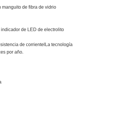
 manguito de fibra de vidrio
indicador de LED de electrolito
esistencia de corriente
l
La tecnología
ces por año.
a