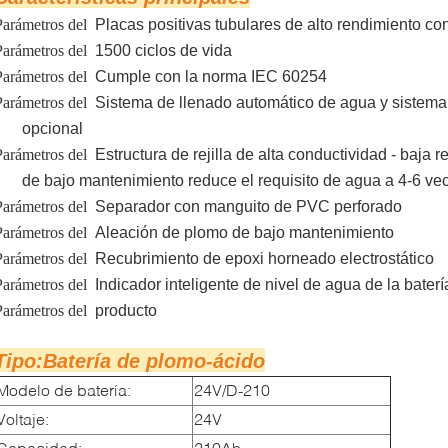
Parámetros del
Placas positivas tubulares de alto rendimiento con
Parámetros del
1500 ciclos de vida
Parámetros del
Cumple con la norma IEC 60254
Parámetros del
Sistema de llenado automático de agua y sistema 
opcional
Parámetros del
Estructura de rejilla de alta conductividad - baja r
de bajo mantenimiento reduce el requisito de agua a 4-6 ve
Parámetros del
Separador con manguito de PVC perforado
Parámetros del
Aleación de plomo de bajo mantenimiento
Parámetros del
Recubrimiento de epoxi horneado electrostático
Parámetros del
Indicador inteligente de nivel de agua de la baterí
Parámetros del
producto
Tipo:
Batería de plomo-ácido
Modelo de batería:
24V/D-210
Voltaje:
24V
Capacidad:
210Ah