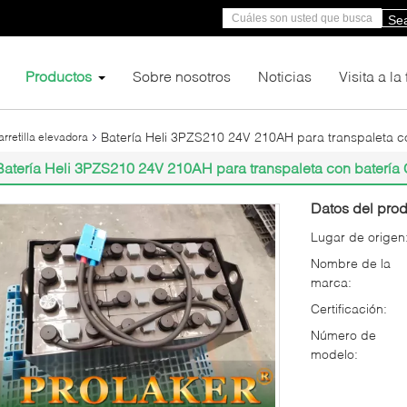
Se
Productos
Sobre nosotros
Noticias
Visita a la
Batería Heli 3PZS210 24V 210AH para transpaleta c
arretilla elevadora
Batería Heli 3PZS210 24V 210AH para transpaleta con batería
Datos del prod
Lugar de origen
Nombre de la
marca:
Certificación:
Número de
modelo: