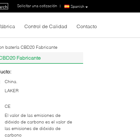
Solicitar una cotización
|
Spanish
arch
 fábrica
Control de Calidad
Contacto
on batería CBD20 Fabricante
 CBD20 Fabricante
ucto:
:
China.
LAKER
CE
El valor de las emisiones de
dióxido de carbono es el valor de
las emisiones de dióxido de
carbono