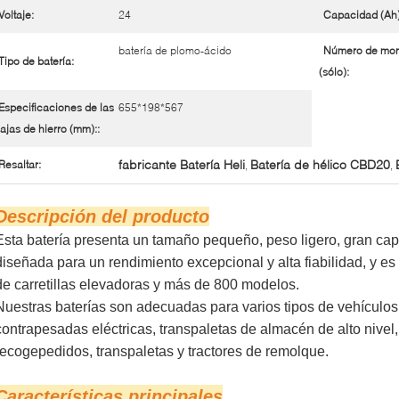
Voltaje:
24
Capacidad (Ah)
batería de plomo-ácido
Número de mo
Tipo de batería:
(sólo):
Especificaciones de las
655*198*567
ajas de hierro (mm)::
fabricante Batería Heli
Batería de hélico CBD20
Resaltar:
,
,
Descripción del producto
Esta batería presenta un tamaño pequeño, peso ligero, gran capa
diseñada para un rendimiento excepcional y alta fiabilidad, y 
de carretillas elevadoras y más de 800 modelos.
Nuestras baterías son adecuadas para varios tipos de vehículos,
contrapesadas eléctricas, transpaletas de almacén de alto nivel,
recogepedidos, transpaletas y tractores de remolque.
Características
principales