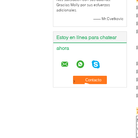
Gracias Molly por sus esfuerzos
adicionales.
—— Mr.Cvetkovic
Estoy en línea para chatear
ahora