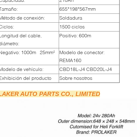
Tamaño:
655*198*567mm
Método de conexión:
Soldadura
Ciclos:
1500 ciclos
Longitud del cable,
Positivo: 600m
diámetro:
Negativo: 1000m 25mm²
Modelo de conector:
REMA160
Modelo de vehículo:
CBD18L-J4 CBD20L-J4
Exhibición del producto
Sobre nosotros
LAKER AUTO PARTS CO., LIMITED