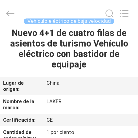
2017
-
2026
LAKER
AUTOPARTS
Vehículo eléctrico de baja velocidad
CO.,LIMITED.
All
Nuevo 4+1 de cuatro filas de
INICIO
Rights
Reserved.
asientos de turismo Vehículo
PRODUCTOS
eléctrico con bastidor de
equipaje
SOBRE
NOSOTROS
Lugar de
China
origen:
VISITA
Nombre de la
LAKER
marca:
A
Certificación:
CE
LA
FÁBRICA
Cantidad de
1 por ciento