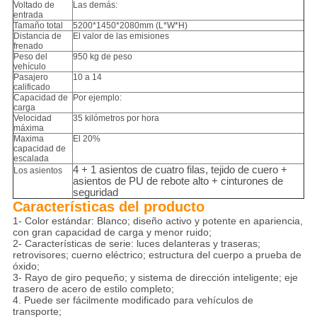
Voltado de
Las demás:
entrada
Tamaño total
5200*1450*2080mm (L*W*H)
Distancia de
El valor de las emisiones
frenado
Peso del
950 kg de peso
vehículo
Pasajero
10 a 14
calificado
Capacidad de
Por ejemplo:
carga
Velocidad
35 kilómetros por hora
máxima
Maxima
El 20%
capacidad de
escalada
4 + 1 asientos de cuatro filas, tejido de cuero +
Los asientos
asientos de PU de rebote alto + cinturones de
seguridad
Características del producto
1- Color estándar: Blanco; diseño activo y potente en apariencia,
con gran capacidad de carga y menor ruido;
2- Características de serie: luces delanteras y traseras;
retrovisores; cuerno eléctrico; estructura del cuerpo a prueba de
óxido;
3- Rayo de giro pequeño; y sistema de dirección inteligente; eje
trasero de acero de estilo completo;
4. Puede ser fácilmente modificado para vehículos de
transporte;