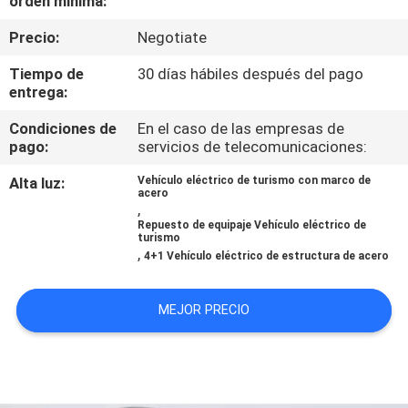
orden mínima:
Precio:
Negotiate
CONTROL
DE
Tiempo de
30 días hábiles después del pago
entrega:
CALIDAD
Condiciones de
En el caso de las empresas de
pago:
servicios de telecomunicaciones:
CONTACTO
Alta luz:
Vehículo eléctrico de turismo con marco de
acero
,
NOTICIAS
Repuesto de equipaje Vehículo eléctrico de
turismo
,
4+1 Vehículo eléctrico de estructura de acero
MAPA
DEL
MEJOR PRECIO
SITIO
POLÍTICA