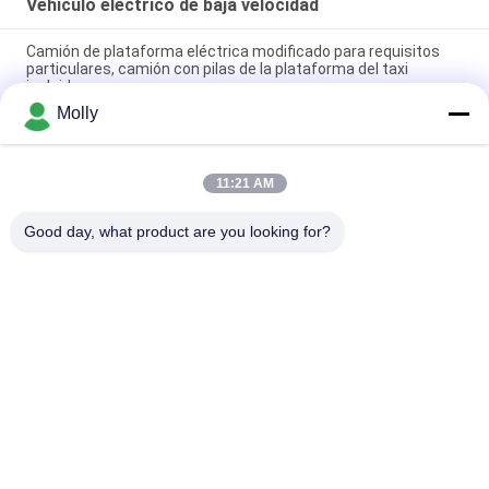
Vehículo eléctrico de baja velocidad
Camión de plataforma eléctrica modificado para requisitos
particulares, camión con pilas de la plataforma del taxi
incluido
Molly
Vehículo de carga eléctrico con batería de litio con plataforma
de carga y barandilla plegable
11:21 AM
Vehículo que cruza del camión de plataforma eléctrica de 4
asientos con Zero Emission respetuoso del medio ambiente
Good day, what product are you looking for?
Categorías Populares
Todos
Piezas De La Batería 
Batería De La 
De La Carretilla 
Tracción De La 
Elevadora
Carretilla Elevadora
Cargador De Batería 
Conector De Batería 
De Carretilla
De La Carretilla 
Elevadora
Máquina De La 
Estabilizador 
Prensa Del 
Eléctrico