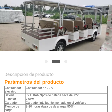
DE
PRIVACIDAD
Descripción de producto
Parámetros del producto
Controlador
Controlador de 72 V
eléctrico
Batería
8v 150Ah, 9pcs de batería seca de 72v
El motor
7.5kw
Cargador
Cargador inteligente montado en el vehículo
Tiempo de
8-10 horas (tasa de descarga: 85%)
carga