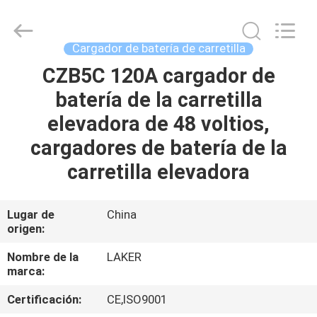
2017
-
2026
LAKER
AUTOPARTS
Cargador de batería de carretilla
CO.,LIMITED.
All
CZB5C 120A cargador de
INICIO
Rights
Reserved.
batería de la carretilla
PRODUCTOS
elevadora de 48 voltios,
cargadores de batería de la
SOBRE
carretilla elevadora
NOSOTROS
Lugar de
China
origen:
VISITA
A
Nombre de la
LAKER
marca:
LA
Certificación:
CE,ISO9001
FÁBRICA