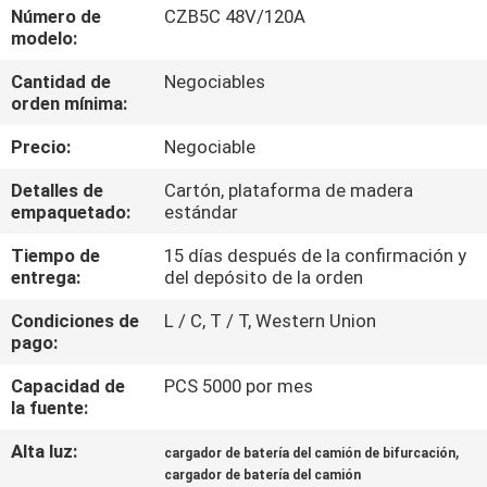
Número de
CZB5C 48V/120A
modelo:
CONTROL
Cantidad de
Negociables
DE
orden mínima:
CALIDAD
Precio:
Negociable
CONTACTO
Detalles de
Cartón, plataforma de madera
empaquetado:
estándar
Tiempo de
15 días después de la confirmación y
NOTICIAS
entrega:
del depósito de la orden
Condiciones de
L / C, T / T, Western Union
MAPA
pago:
DEL
Capacidad de
PCS 5000 por mes
SITIO
la fuente:
Alta luz:
,
cargador de batería del camión de bifurcación
POLÍTICA
cargador de batería del camión