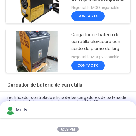
High Frequency Battery
Negociable MOQ:negociable
CONTACTO
Cargador de batería de
carretilla elevadora con
ácido de plomo de larga
duración para la industria
Negociable MOQ:Negotiable
de 48V 80A
CONTACTO
Cargador de batería de carretilla
rectificador controlado silicio de los cargadores de batería de
ión de litio de la carretilla elevadora de 100A 48V
Molly
Cargador de batería de carretilla elevadora de aluminio CZB5C
24V/45A con ventilador de enfriamiento silencioso
6:59 PM
Cargador de batería para montacargas 120A Protección