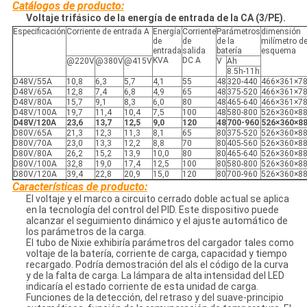
Catálogos de producto:
Voltaje trifásico de la energía de entrada de la CA (3/PE).
Especificación
Corriente de entrada A
Energía
Corriente
Parámetros
dimensión
de
de
de la
milímetro de
entrada
salida
batería
esquema
KVA
DC A
@220V
@380V
@415V
V
Ah
8.5h-11h
D48V/55A
10,8
6,3
5,7
4,1
55
48
320-440
466×361×7
D48V/65A
12,8
7,4
6,8
4,9
65
48
375-520
466×361×7
D48V/80A
15,7
9,1
8,3
6,0
80
48
465-640
466×361×7
D48V/100A
19,7
11,4
10,4
7,5
100
48
580-800
526×360×8
D48V/120A
23,6
13,7
12,5
9,0
120
48
700-960
526×360×8
D80V/65A
21,3
12,3
11,3
8,1
65
80
375-520
526×360×8
D80V/70A
23,0
13,3
12,2
8,8
70
80
405-560
526×360×8
D80V/80A
26,2
15,2
13,9
10,0
80
80
465-640
526×360×8
D80V/100A
32,8
19,0
17,4
12,5
100
80
580-800
526×360×8
D80V/120A
39,4
22,8
20,9
15,0
120
80
700-960
526×360×8
Características de producto:
El voltaje y el marco a circuito cerrado doble actual se aplica
en la tecnología del control del PID. Este dispositivo puede
alcanzar el seguimiento dinámico y el ajuste automático de
los parámetros de la carga.
El tubo de Nixie exhibiría parámetros del cargador tales como
voltaje de la batería, corriente de carga, capacidad y tiempo
recargado. Podría demostración del als el código de la curva
y de la falta de carga. La lámpara de alta intensidad del LED
indicaría el estado corriente de esta unidad de carga.
Funciones de la detección, del retraso y del suave-principio