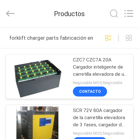
2017
-
2026
Productos
LAKER
AUTOPARTS
CO.,LIMITED.
All
INICIO
Rights
Reserved.
forklift charger parts fabricación en línea
PRODUCTOS
CZC7 CZC7A 20A
Cargador inteligente de
SOBRE
carretilla elevadora de un
NOSOTROS
año
Negociable MOQ:Negociable
CONTACTO
VISITA
SCR 72V 80A cargador
A
de la carretilla elevadora
LA
de 3 fases, cargador de
batería de Jack de la
FÁBRICA
Negociable MOQ:Negociables