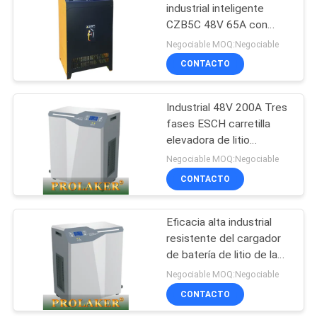
industrial inteligente
CZB5C 48V 65A con
certificación CE
Negociable MOQ:Negociable
CONTACTO
Industrial 48V 200A Tres
fases ESCH carretilla
elevadora de litio
cargador de litio
Negociable MOQ:Negociable
protección contra la
CONTACTO
sobrecarga pantalla
digital inteligente
Eficacia alta industrial
resistente del cargador
de batería de litio de la
carretilla elevadora 80V
Negociable MOQ:Negociable
con funciones de
CONTACTO
protección completa