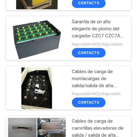
plataforma controlado
CONTACTO
por microprocesador
CONTROL
Garantía de un año
DE
elegante de plomo del
CALIDAD
cargador CZC7 CZC7A
20A de la carretilla
Negociable MOQ:Negociables
elevadora la monofásico
CONTACTO
CONTACTO
Cables de carga de
NOTICIAS
montacargas de
salida/salida de alta
MAPA
eficiencia para baterías,
Negociable MOQ:Negociable
sustitución de cables de
DEL
CONTACTO
baterías
SITIO
Cables de carga de
carretillas elevadoras de
POLÍTICA
salida / salida de alta