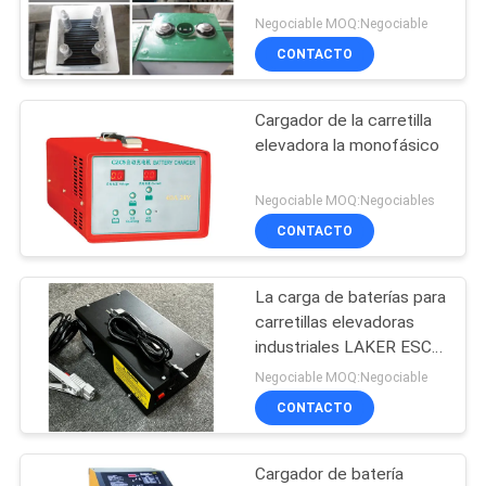
eficiencia para baterías
DE
Negociable MOQ:Negociable
CONTACTO
PRIVACIDAD
Cargador de la carretilla
elevadora la monofásico
Negociable MOQ:Negociables
CONTACTO
La carga de baterías para
carretillas elevadoras
industriales LAKER ESCH
48V80A
Negociable MOQ:Negociable
CONTACTO
Cargador de batería