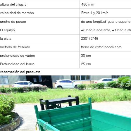
altura del chasis
480 mm
velocidad de marcha
Entre 1 y 20 km/h
ancho de paseo
de una longitud igual o superi
El equipo
+3 hacia adelante, +1 hacia a
la pista
230*72*46
método de frenado
freno de estacionamiento
profundidad de vadeo
30 cm
Profundidad del barro
25 cm
resentación del producto