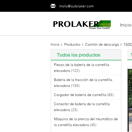
molly@autolaker.com
Inicio
1500
Inicio
Productos
Camión de descarga
Todos los productos
Piezas de la batería de la carretilla
elevadora
(122)
Batería de la tracción de la carretilla
elevadora
(133)
Cargador de batería de carretilla
(65)
Conector de batería de la carretilla
elevadora
(23)
Máquina de la prensa del neumático de
la carretilla elevadora
(45)