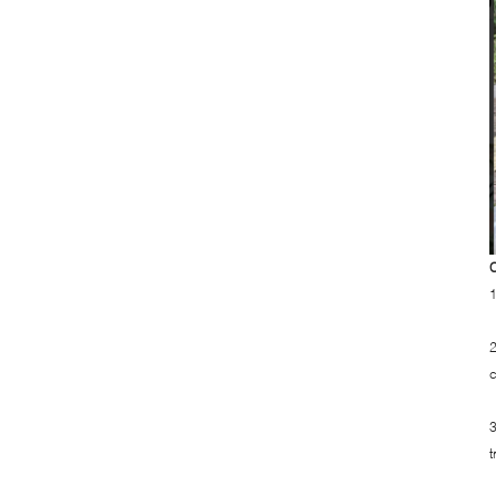
C
1
2
c
3
t