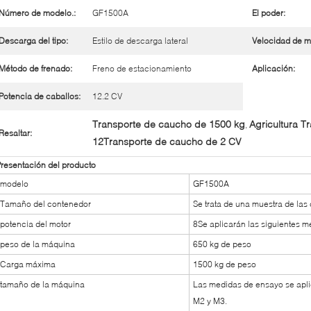
Número de modelo.:
GF1500A
El poder:
Descarga del tipo:
Estilo de descarga lateral
Velocidad de m
Método de frenado:
Freno de estacionamiento
Aplicación:
Potencia de caballos:
12.2 CV
Transporte de caucho de 1500 kg
Agricultura T
,
Resaltar:
12Transporte de caucho de 2 CV
resentación del producto
modelo
GF1500A
Tamaño del contenedor
Se trata de una muestra de las
potencia del motor
8Se aplicarán las siguientes m
peso de la máquina
650 kg de peso
Carga máxima
1500 kg de peso
tamaño de la máquina
Las medidas de ensayo se aplic
M2 y M3.