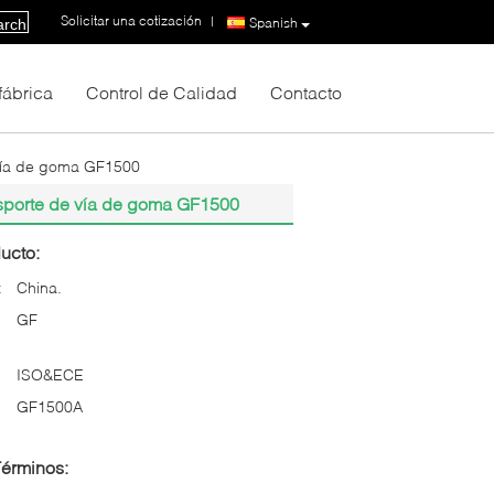
Solicitar una cotización
|
Spanish
arch
 fábrica
Control de Calidad
Contacto
 vía de goma GF1500
nsporte de vía de goma GF1500
ucto:
:
China.
GF
ISO&ECE
GF1500A
Términos: