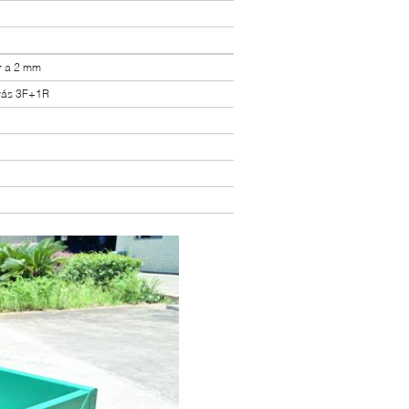
or a 2 mm
trás 3F+1R