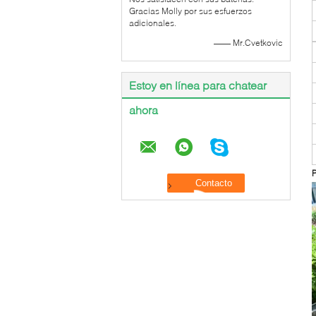
Gracias Molly por sus esfuerzos
adicionales.
—— Mr.Cvetkovic
Estoy en línea para chatear
ahora
P