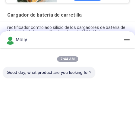
Cargador de batería de carretilla
rectificador controlado silicio de los cargadores de batería de
ión de litio de la carretilla elevadora de 100A 48V
Molly
Cargador de batería de carretilla elevadora de aluminio CZB5C
24V/45A con ventilador de enfriamiento silencioso
7:44 AM
Cargador de batería para montacargas 120A Protección
contra sobrecarga de 48 voltios
Good day, what product are you looking for?
Categorías Populares
Todos
Piezas De La Batería 
Batería De La 
De La Carretilla 
Tracción De La 
Elevadora
Carretilla Elevadora
Cargador De Batería 
Conector De Batería 
De Carretilla
De La Carretilla 
Elevadora