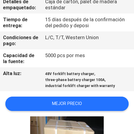
Detalles de
Caja de cartón, palet de madera
empaquetado:
estándar
CONTROL
Tiempo de
15 días después de la confirmación
DE
entrega:
del pedido y deposi
CALIDAD
Condiciones de
L/C, T/T, Western Union
pago:
CONTACTO
Capacidad de
5000 pcs por mes
la fuente:
NOTICIAS
Alta luz:
,
48V forklift battery charger
,
three-phase battery charger 100A
industrial forklift charger with warranty
MAPA
DEL
MEJOR PRECIO
SITIO
POLÍTICA