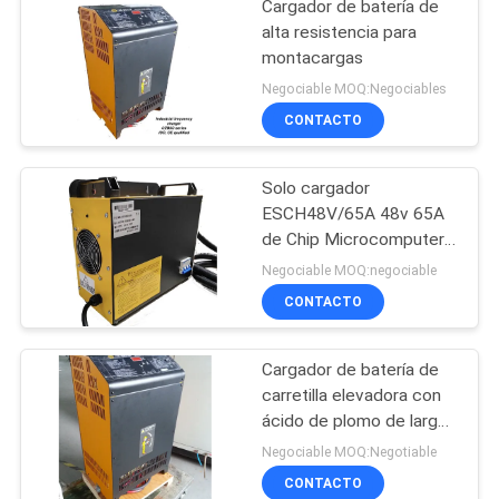
Cargador de batería de
alta resistencia para
montacargas
Negociable MOQ:Negociables
CONTACTO
Solo cargador
ESCH48V/65A 48v 65A
de Chip Microcomputer
High Frequency Battery
Negociable MOQ:negociable
CONTACTO
Cargador de batería de
carretilla elevadora con
ácido de plomo de larga
duración para la industria
Negociable MOQ:Negotiable
de 48V 80A
CONTACTO