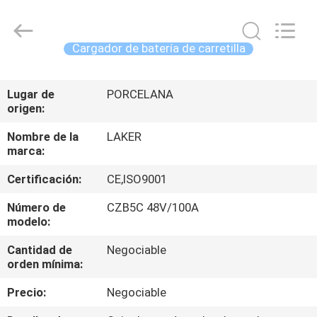
2017
-
2026
LAKER
AUTOPARTS
Cargador de batería de carretilla
CO.,LIMITED.
All
INICIO
Rights
Reserved.
Lugar de
PORCELANA
origen:
PRODUCTOS
Nombre de la
LAKER
marca:
SOBRE
Certificación:
CE,ISO9001
NOSOTROS
Número de
CZB5C 48V/100A
modelo:
VISITA
Cantidad de
Negociable
A
orden mínima:
LA
Precio:
Negociable
FÁBRICA