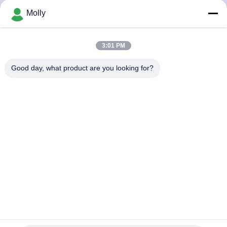
Molly
CONTROL
DE
3:01 PM
CALIDAD
Good day, what product are you looking for?
CONTACTO
NOTICIAS
MAPA
DEL
SITIO
Remolque de baño móvil de lujo con 1 año de garantía y
construcción de fibra de vidrio con panel aislante extruido
POLÍTICA