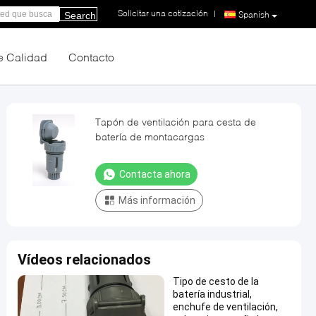
Solicitar una cotización
|
Spanish
Search
e Calidad
Contacto
Tapón de ventilación para cesta de
batería de montacargas
Contacta ahora
Más información
Vídeos relacionados
Tipo de cesto de la
batería industrial,
enchufe de ventilación,