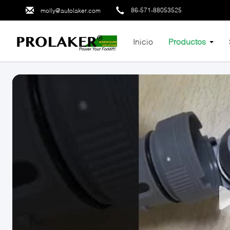
86-571-88053525
molly@autolaker.com
Inicio
Productos