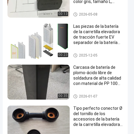
color gris, tamaño L,
longitud 92 mm
Piezas de la batería de la carre
00:13
2026-05-08
tilla elevadora
Las piezas de la batería
de la carretilla elevadora
de tracción fuerte EV
separador de la batería
de la batería Guantelet
Piezas de la batería de la carre
00:23
2025-12-05
tilla elevadora
Carcasa de batería de
plomo-ácido libre de
soldadura de alta calidad
con material de PP 100%
virgen y tamaño
personalizable - Caja BCI
Piezas de la batería de la carre
00:35
2026-01-07
tilla elevadora
Tipo perfecto conector Ø
del tornillo de los
accesorios de la batería
de la carretilla elevadora
25 milímetros de flexible