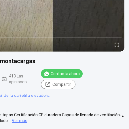
e montacargas
Contacta ahora
413 Las
opiniones
Compartir
r de la carretilla elevadora
 tapas Certificación CE duradera Capas de llenado de ventilación- ¿
odo...
Ver más